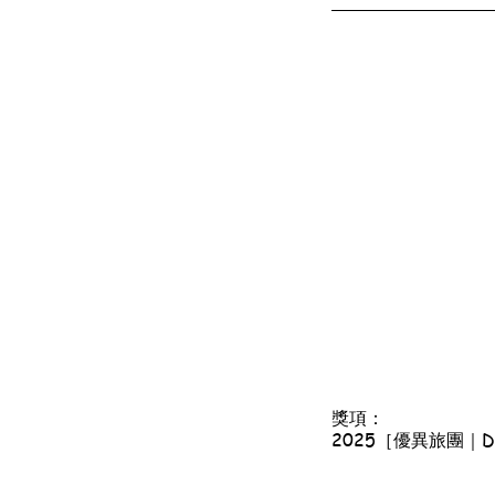
獎項：
2025［優異旅團｜Disti