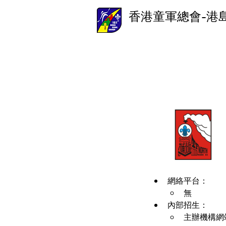
香港童軍總會-港
網絡平台：
無
內部招生：
主辦機構網