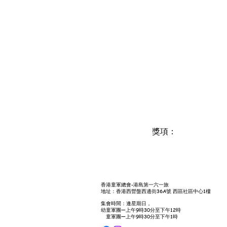
獎項：
香港童軍總會-港島第一六一旅
地址：香港西營盤西邊街36A號 西區社區中心1樓
集會時間：逢星期日，
幼童軍團—上午9時30分至下午12時
童軍團—上午9時30分至下午1時