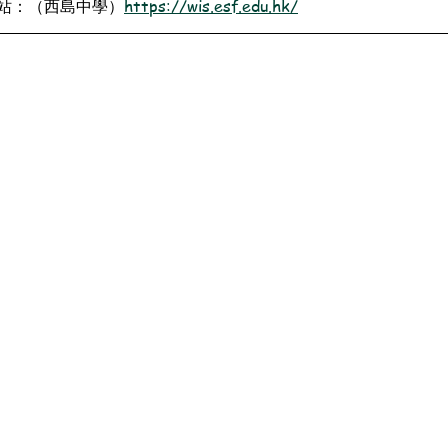
站：（西島中學）
https://wis.esf.edu.hk/