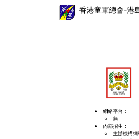
香港童軍總會-港
網絡平台：
無
內部招生：
主辦機構網