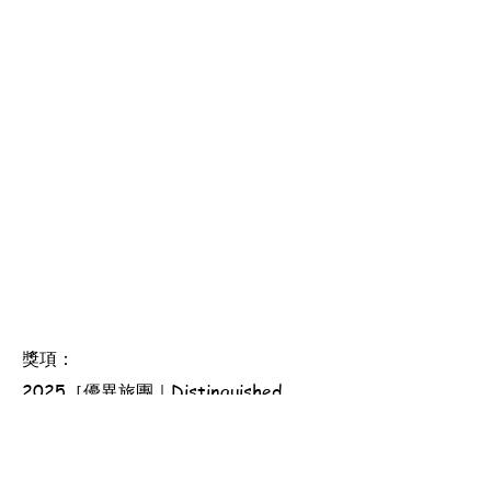
獎項：
2025［優異旅團｜Distinguished
Scout Group］, 2025［總領袖獎章｜
Chief Scout's Award］