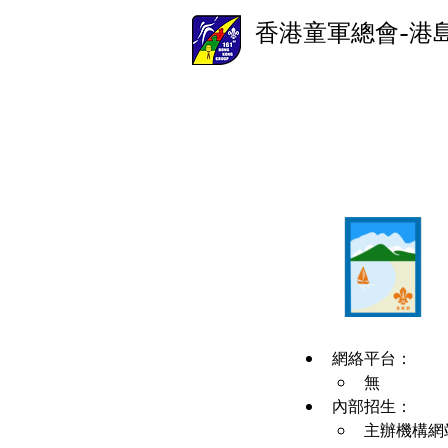
香港童軍總會-港
網絡平台：
無
內部招生：
主辦機構網