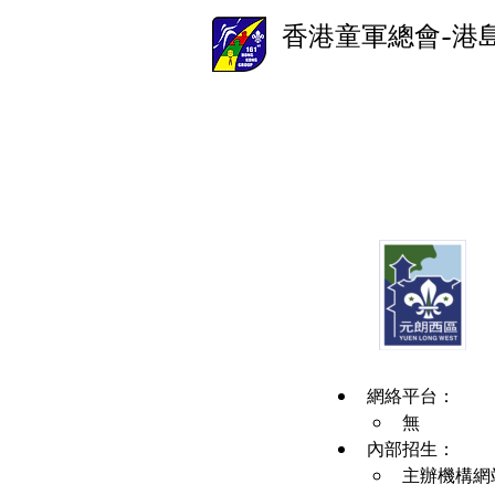
香港童軍總會-港
網絡平台：
無
內部招生：
主辦機構網