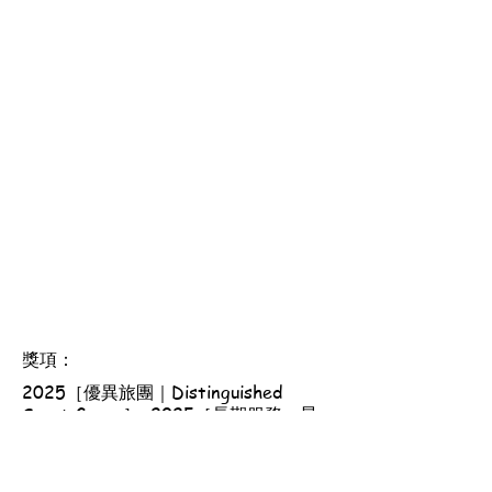
獎項：
2025［優異旅團｜Distinguished
Scout Group］, 2025［長期服務一星
獎章｜Long Service Medal with One
Star］