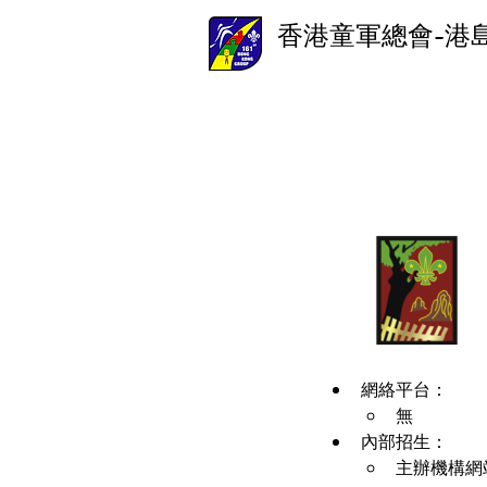
香港童軍總會-港
網絡平台：
無
內部招生：
主辦機構網