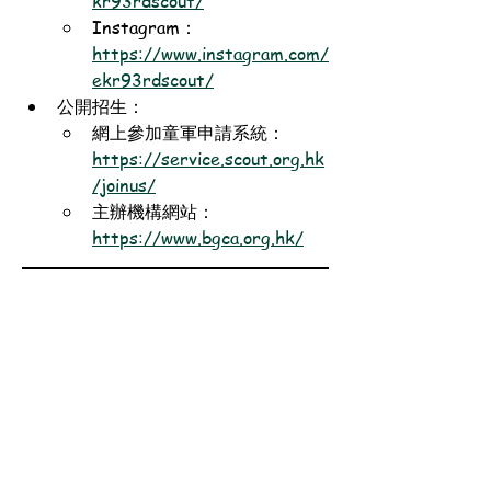
kr93rdscout/
Instagram：
https://www.instagram.com/
ekr93rdscout/
公開招生：
網上參加童軍申請系統：
https://service.scout.org.hk
/joinus/
主辦機構網站：
https://www.bgca.org.hk/