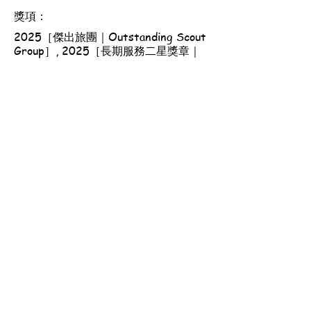
獎項：
2025［傑出旅團｜Outstanding Scout
Group］, 2025［長期服務二星獎章｜
Long Service Medal with Two
Stars］, 2025［香港總監嘉許｜Chief
Commissioner's Commendation］,
2025［優良服務獎章｜Good Service
Award］, 2026［長期服務一星獎章｜
Long Service Medal with One Star］
香港童軍總會-港島第一六一旅
地址：香港西營盤西邊街36A號 西區社區中心1樓
集會時間：逢星期日，
幼童軍團—上午9時30分至下午12時
童軍團—上午9時30分至下午1時
免責聲明
© 2026 by 香港童軍總會-港島第一六一旅.
Powered and secured by
Wix