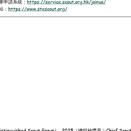
軍申請系統：
https://service.scout.org.hk/joinus/
站：
https://www.stescout.org/
nguished Scout Group］, 2025［總領袖獎章｜Chief Scout