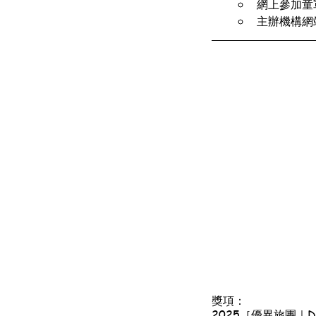
網上參加童
主辦機構網
獎項：
2025［優異旅團｜Disti