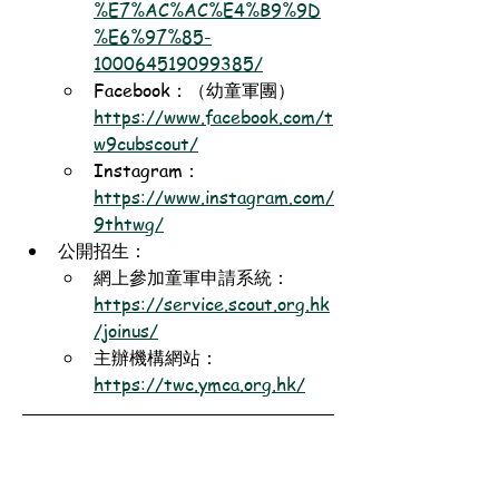
%E7%AC%AC%E4%B9%9D
%E6%97%85-
100064519099385/
Facebook：（幼童軍團）
https://www.facebook.com/t
w9cubscout/
Instagram：
https://www.instagram.com/
9thtwg/
公開招生：
網上參加童軍申請系統：
https://service.scout.org.hk
/joinus/
主辦機構網站：
https://twc.ymca.org.hk/